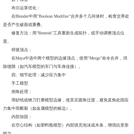
布尔运算优化：
在Blender中用“Boolean Modifier”合并多个几何体时，检查交界处
是否产生破面或重叠。
修复方法：用“Remesh”工具重新生成拓扑，或手动调整顶点位
置。
焊接顶点：
在Maya中选中两个模型的边缘顶点，使用“Merge”命令合并，消
除缝隙（如汽车模型的车门与车身连接）。
四、细节处理：减少应力集中
手工模型
倒角处理：
用砂纸或锉刀打磨模型边缘，使其呈圆角过渡，避免直角处因应
力集中而断裂（如金属模型的棱边）。
内部加固：
在空心结构（如塑料瓶模型）内部填充泡沫或木条，增强抗变形
能力。