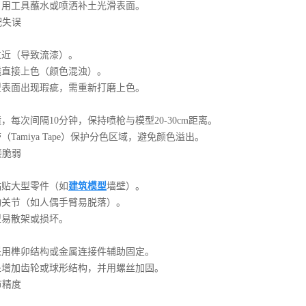
工具蘸水或喷洒补土光滑表面。
配失误
：
近（导致流漆）。
接上色（颜色混浊）。
面出现瑕疵，需重新打磨上色。
次间隔10分钟，保持喷枪与模型20-30cm距离。
amiya Tape）保护分色区域，避免颜色溢出。
接脆弱
：
贴大型零件（如
建筑模型
墙壁）。
节（如人偶手臂易脱落）。
易散架或损坏。
榫卯结构或金属连接件辅助固定。
加齿轮或球形结构，并用螺丝加固。
节精度
：