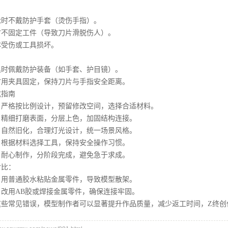
：
不戴防护手套（烫伤手指）。
固定工件（导致刀片滑脱伤人）。
受伤或工具损坏。
佩戴防护装备（如手套、护目镜）。
夹具固定，保持刀片与手指安全距离。
指南
格按比例设计，预留修改空间，选择合适材料。
细打磨表面，分层上色，加固结构连接。
然旧化，合理灯光设计，统一场景风格。
据材料选择工具，保持安全操作习惯。
心制作，分阶段完成，避免急于求成。
比：
普通胶水粘贴金属零件，导致模型散架。
用AB胶或焊接金属零件，确保连接牢固。
常见错误，模型制作者可以显著提升作品质量，减少返工时间，Z终创