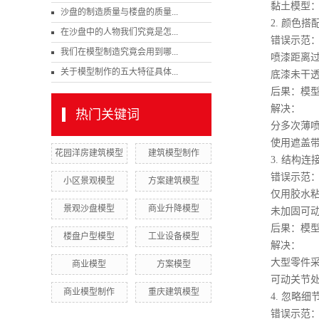
黏土模型：用
沙盘的制造质量与楼盘的质量...
2. 颜色搭
在沙盘中的人物我们究竟是怎...
错误示范
我们在模型制造究竟会用到哪...
喷漆距离过
关于模型制作的五大特征具体...
底漆未干透直
后果：模型表
解决：
热门关键词
分多次薄喷，每
使用遮盖带（T
花园洋房建筑模型
建筑模型制作
3. 结构连
错误示范
小区景观模型
方案建筑模型
仅用胶水粘
景观沙盘模型
商业升降模型
未加固可动关
后果：模型
楼盘户型模型
工业设备模型
解决：
大型零件采用
商业模型
方案模型
可动关节处增
商业模型制作
重庆建筑模型
4. 忽略细
错误示范