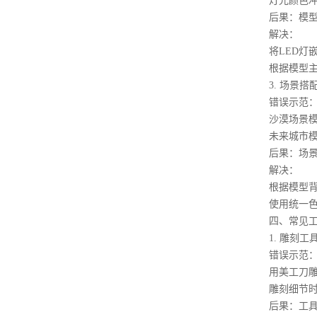
灯光颜色冲突
后果：模型显
解决：
将LED灯嵌
根据模型主题
3. 场景搭
错误示范
沙漠场景模
未来城市模
后果：场景与
解决：
根据模型背景
使用统一色调
四、常见工
1. 雕刻工
错误示范
用美工刀雕刻
雕刻细节时用
后果：工具