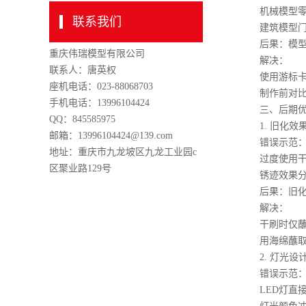
机械模型零件
联系我们
建筑模型门窗
后果：模型功
重庆伟瑞模型有限公司
解决：
联系人：唐英权
使用游标卡尺
座机电话：023-88068703
制作前对比真
手机电话：13996104424
三、后期优
QQ：845585975
1. 旧化效
邮箱：13996104424@139.com
错误示范
地址：重庆市九龙坡区九龙工业园c
过度使用干刷
区聚业路129号
锈迹效果分布
后果：旧化效
解决：
干刷时仅蘸取
用海绵蘸取油
2. 灯光设
错误示范
LED灯直接