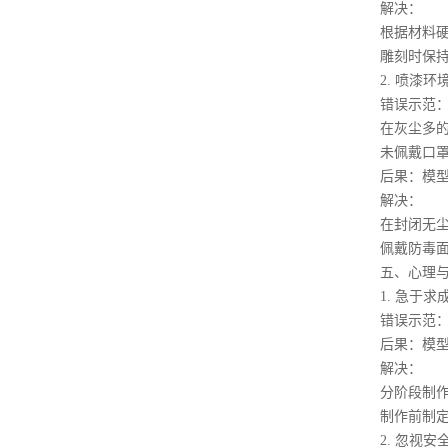
解决：
根据材料硬度
雕刻时保持手
2. 喷漆环
错误示范
在灰尘多的房
未佩戴口罩喷
后果：模型表
解决：
在封闭无尘环
佩戴防毒面具
五、心理与
1. 急于求
错误示范：跳
后果：模型质
解决：
分阶段制作，
制作前制定详
2. 忽视安