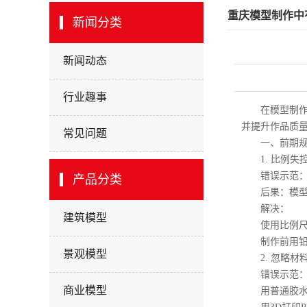
重庆模型制作中
新闻分类
新闻动态
行业趣事
在模型制作过
并提升作品质
常见问题
一、前期规
1. 比例失
错误示范：未
产品分类
后果：模型整
解决：
建筑模型
使用比例尺工
制作前用铅笔
景观模型
2. 忽略材
错误示范
商业模型
用普通胶水粘