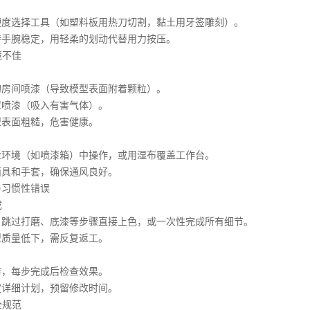
选择工具（如塑料板用热刀切割，黏土用牙签雕刻）。
腕稳定，用轻柔的划动代替用力按压。
境不佳
：
间喷漆（导致模型表面附着颗粒）。
漆（吸入有害气体）。
面粗糙，危害健康。
境（如喷漆箱）中操作，或用湿布覆盖工作台。
和手套，确保通风良好。
习惯性错误
成
过打磨、底漆等步骤直接上色，或一次性完成所有细节。
量低下，需反复返工。
每步完成后检查效果。
细计划，预留修改时间。
全规范