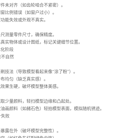
未对齐（如齿轮啮合不紧密）。
比例错误（如窗户过小）。
能失效或外观不真实。
测量零件尺寸，确保精度。
实物体或设计图纸，标记关键细节位置。
化阶段
果不自然
：
技法（导致模型看起来像“涂了粉”）。
均匀（缺乏真实感）。
果生硬，破坏模型整体美感。
少量颜料，轻扫模型边缘和凸起处。
画颜料（如赭石色）轻拍模型表面，模拟随机锈迹。
计失败
：
暴露在外（破坏模型完整性）。