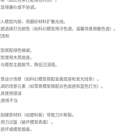
（如红色车灯配绿色内饰）。
得廉价或不协调。
入模型内部，用磨砂材料扩散光线。
选择灯光颜色（如科幻模型用冷色调，温馨场景用暖色调）。
配违和
：
型搭配绿色植被。
型使用木质底座。
模型主题脱节，降低沉浸感。
设计场景（如科幻模型搭配金属底座和发光线条）。
的场景元素（如雪景模型搭配白色底座和蓝色灯光）。
具使用错误
具使用不当
：
硬质材料（如塑料板）导致刀片断裂。
力过猛（破坏模型表面）。
损坏或模型报废。