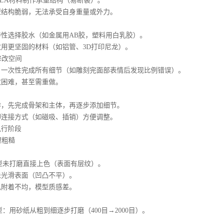
LA材料制作承重结构（易断裂）。
构脆弱，无法承受自身重量或外力。
选择胶水（如金属用AB胶，塑料用白乳胶）。
更坚固的材料（如铝管、3D打印尼龙）。
修改空间
次性完成所有细节（如雕刻完面部表情后发现比例错误）。
难，甚至需重做。
先完成骨架和主体，再逐步添加细节。
接方式（如磁吸、插销）方便调整。
行阶段
理粗糙
：
未打磨直接上色（表面有层纹）。
滑表面（凹凸不平）。
着不均，模型质感差。
用砂纸从粗到细逐步打磨（400目→2000目）。