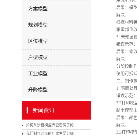
用3D打印P
后果：模型结
方案模型
解决：
根据材料特性
规划模型
承重部位改用
3. 未预留
区位模型
错误示范：一
后果：修改困
户型模型
解决：
分阶段制作，
工业模型
使用可拆卸连
二、制作执
1. 表面处
升降模型
错误示范
3D打印模型
新闻资讯
黏土模型未光
后果：颜色附
解决：
如何从沙盘模型去查看房子的...
3D打印模型：
我们制作沙盘的厂家主要分哪...