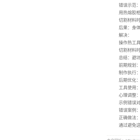
错误示范
用热熔胶枪时
切割材料时不
后果：身体
解决：
操作热工具时
切割材料时用
总结：避坑
前期规划：严
制作执行：精
后期优化：自
工具使用：根
心理调整：耐
示例错误对
错误案例：用
正确做法：改
通过避免这些