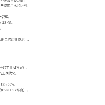
黎协定目标分解。
与城市用水的比例。
金管理。
率或拒贷。
。
队的全球疫情预测）。
。
子的工业AI方案）。
的工期优化。
%-30%。
d Trust平台）。