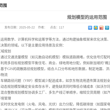
范围
规划模型的运用范围
发布日期：
2025-05-22
作者：
点击：
117
是运用数学、计算机科学和运筹学等方法，通过构建抽象框架来优化决策
性决策的领域。以下是主要应用场景及实例：
区域规划
过交通流量模型（如元胞自动机模型）模拟道路拥堵，优化信号灯配时
用多目标规划模型平衡住宅、商业、绿地用地分配，例如新加坡的“概念
于GIS的疏散路径规划模型，结合人口分布和地形数据，制定地震、洪
与物流
辆路径问题（VRP）模型减少配送成本，如京东物流用遗传算法规划全
态规划模型确定安全库存水平，避免缺货同时降低仓储成本（如沃尔玛
合整数规划模型协调多工厂、多生产线订单顺序，缩短交货周期（如汽车
环境管理
时优化发电侧（火电、风电、光伏）出力分配，降低碳排放（如国家电网