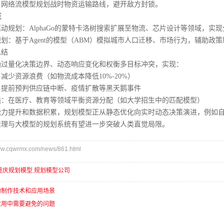
络流模型规划战时物资运输路线，避开敌方封锁。
域
划：AlphaGo的蒙特卡洛树搜索扩展至物流、芯片设计等领域，实
基于Agent的模型（ABM）模拟城市人口迁移、市场行为，辅助政
结
量化决策边界、动态响应变化和权衡多目标冲突，实现：
资源浪费（如物流成本降低10%-20%）
前预判供应链中断、疫情扩散等黑天鹅事件
在医疗、教育等领域平衡资源分配（如大学招生中的匹配模型）
提升和数据积累，规划模型正从静态优化向实时动态决策演进，例如自
推理与大模型的规划系统有望进一步突破人类直觉局限。
.cqwrmx.com/news/861.html
重庆规划模型
,
规划模型公司
的制作技术和应用场景
应用中需要避免的问题