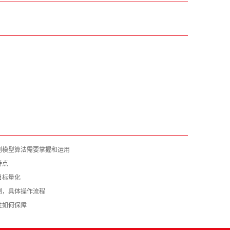
划模型算法需要掌握和运用
特点
目标量化
制，具体操作流程
性如何保障