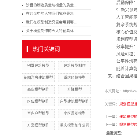
后勤保障：网
沙盘的制造质量与楼盘的质量...
9. 新兴领
在沙盘中的人物我们究竟是怎...
人工智能驱动规
我们在模型制造究竟会用到哪...
复杂系统规划：
关于模型制作的五大特征具体...
核心价值总
规划模型通过
效率提升：减少
热门关键词
风险可控：提
公平性增强：
别墅建筑模型
建筑模型制作
随着计算能力
来，结合因果
花园洋房建筑模型
重庆区位模型
商业模型制作
升降模型
本文网址：http://www
区位模型制作
户型建筑模型制作
关键词：
规划模型
,
室内户型模型
小区景观模型
上一篇：
建筑模型
下一篇：
规划模型
方案模型制作
重庆模型制作公司
最近浏览：