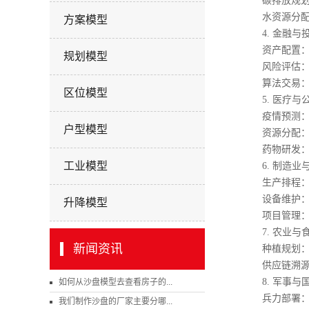
碳排放规划：
水资源分配：
方案模型
4. 金融与
资产配置：马
规划模型
风险评估：信用
算法交易：高
区位模型
5. 医疗与
疫情预测：S
户型模型
资源分配：排
药物研发：蒙
工业模型
6. 制造业
生产排程：精
设备维护：基于
升降模型
项目管理：关
7. 农业与
新闻资讯
种植规划：作物
供应链溯源：区
8. 军事与
如何从沙盘模型去查看房子的...
兵力部署：兰
我们制作沙盘的厂家主要分哪...