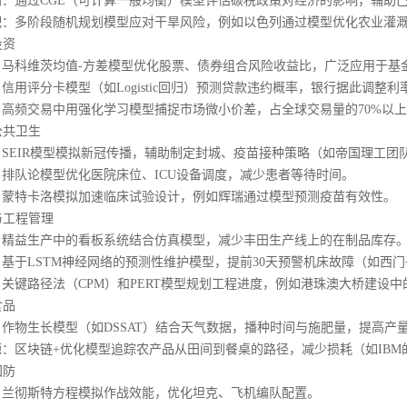
通过CGE（可计算一般均衡）模型评估碳税政策对经济的影响，辅助巴
多阶段随机规划模型应对干旱风险，例如以色列通过模型优化农业灌溉
投资
科维茨均值-方差模型优化股票、债券组合风险收益比，广泛应用于基
评分卡模型（如Logistic回归）预测贷款违约概率，银行据此调整利
频交易中用强化学习模型捕捉市场微小价差，占全球交易量的70%以上
公共卫生
EIR模型模拟新冠传播，辅助制定封城、疫苗接种策略（如帝国理工团
队论模型优化医院床位、ICU设备调度，减少患者等待时间。
特卡洛模拟加速临床试验设计，例如辉瑞通过模型预测疫苗有效性。
与工程管理
益生产中的看板系统结合仿真模型，减少丰田生产线上的在制品库存
LSTM神经网络的预测性维护模型，提前30天预警机床故障（如西门
键路径法（CPM）和PERT模型规划工程进度，例如港珠澳大桥建设中
食品
生长模型（如DSSAT）结合天气数据，播种时间与施肥量，提高产量15
块链+优化模型追踪农产品从田间到餐桌的路径，减少损耗（如IBM的Foo
国防
彻斯特方程模拟作战效能，优化坦克、飞机编队配置。